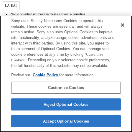
LA-EA5
Non è possibile utilizzare la messa a fuoco automatica.
Disponibile con il supporto per il montaggio.
Sony uses Strictly Necessary Cookies to operate this
I rumori dovuti al funzionamento del diaframma vengono registrati dal microfono
website. These cookies are essential, and will always
interno.
remain active. Sony also uses Optional Cookies to improve
Outside the A (Aperture priority), S (Shutter priority), and M (Manual) modes, the
site functionality, analyze usage, deliver advertisements and
shutter speed and the aperture can not be adjusted during the movie recording.
La funzione [Lens Comp] (Lens Compensation) non funziona.
interact with third parties. By using this site, you agree to
In base alle condizioni di scatto, la luminosità dell'immagine potrebbe non essere
the placement of Optional Cookies. You can manage your
uniforme. Impostare la funzione [Front Curtain Shutter] su [Off].
cookie preferences at any time by clicking
"Customize
Se viene inserito un [obiettivo A-mount] utilizzando il supporto per il montaggio, la
Cookies."
Depending on your selected cookie preferences,
funzione MF assist non si attiva automaticamente quando viene ruotato il regolatore
the full functionality of this website may not be available.
di messa a fuoco. È possibile ingrandire l'immagine assegnando le funzioni [Focus
Magnifier] o [MF Assist] a qualsiasi tasto dal menu "Custom Key Settings"
Review our
Cookie Policy
for more information.
(Impostazioni tasti personalizzate).
L'interruttore di compensazione della vibrazione è disponibile su 3 assi (beccheggio,
imbardata, rollio) tramite SteadyShot INSIDE.
Customize Cookies
Reject Optional Cookies
Terms of Use
Contact Us
Accept Optional Cookies
Copyright 2026 Sony Corporation