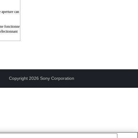
e aperture can
e ne fonctionne
électionnant
Copyright 2026 Sony Corporation