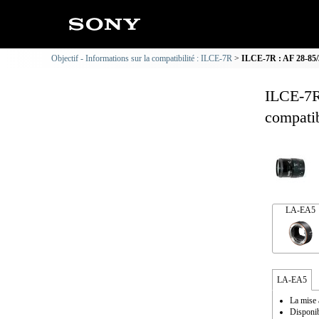
Objectif - Informations sur la compatibilité : ILCE-7R
ILCE-7R : AF 28-85/3
ILCE-7R
compatib
LA-EA5
LA-EA5
La mise 
Disponib