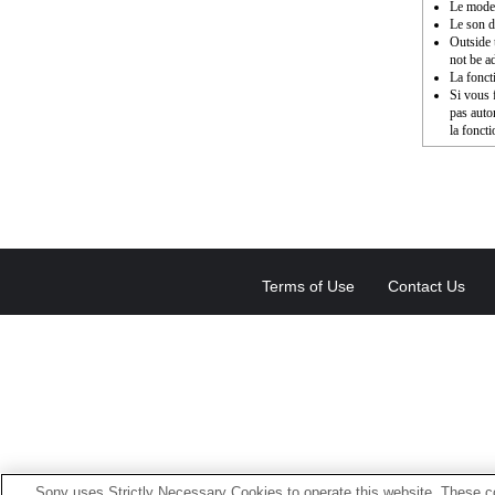
Le mode 
Le son d
Outside 
not be a
La fonct
Si vous f
pas auto
la fonct
Terms of Use
Contact Us
Sony uses Strictly Necessary Cookies to operate this website. These co