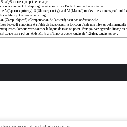
SteadyShot n'est pas pris en charge.
e fonctionnement du diaphragme est enregistré à l'aide du microphone interne.
the A (Aperture priority), S (Shutter priority), and M (Manual) modes, the shutter speed and th
djusted during the movie recording.
ion [Comp. objectif ] (Compensation de l'objectif) n'est pas opérationnelle.
ixez l'objectif à monture A à l'aide de l'adaptateur, la fonction d'aide à la mise au point manuell
matiquement lorsque vous tournez la bague de mise au point. Vous pouvez agrandir l'image en s
ion [Loupe mise pt] ou [Aide MF] sur n'importe quelle touche de "Réglag. touche perso".
okies are essential, and will always remain