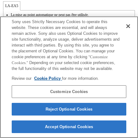
LA-EA5
La mise au point automatique ne peut pas être utilisée.
Disponible avec une bague d'adaptation d'objectif.
Sony uses Strictly Necessary Cookies to operate this
Le mode SteadyShot n'est pas pris en charge.
website. These cookies are essential, and will always
Le son de fonctionnement du diaphragme est enregistré à l'aide du microphone
remain active. Sony also uses Optional Cookies to improve
interne.
site functionality, analyze usage, deliver advertisements and
Outside the A (Aperture priority), S (Shutter priority), and M (Manual) modes, the
shutter speed and the aperture can not be adjusted during the movie recording.
interact with third parties. By using this site, you agree to
La fonction [Comp. objectif ] (Compensation de l'objectif) n'est pas opérationnelle.
the placement of Optional Cookies. You can manage your
Si vous fixez l'objectif à monture A à l'aide de l'adaptateur, la fonction d'aide à la mise
cookie preferences at any time by clicking
"Customize
au point manuelle ne fonctionne pas automatiquement lorsque vous tournez la bague
Cookies."
Depending on your selected cookie preferences,
de mise au point. Vous pouvez agrandir l'image en sélectionnant la fonction [Loupe
the full functionality of this website may not be available.
mise pt] ou [Aide MF] sur n'importe quelle touche de "Réglag. touche perso".
Review our
Cookie Policy
for more information.
Customize Cookies
Terms of Use
Contact Us
Reject Optional Cookies
Copyright 2026 Sony Corporation
Accept Optional Cookies