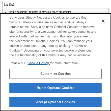
LA-EA5
Non è possibile utilizzare la messa a fuoco automatica.
Disponibile con il supporto per il montaggio.
Sony uses Strictly Necessary Cookies to operate this
SteadyShot non supportata.
website. These cookies are essential, and will always
I rumori dovuti al funzionamento del diaframma vengono registrati dal microfono
remain active. Sony also uses Optional Cookies to improve
interno.
site functionality, analyze usage, deliver advertisements and
Outside the A (Aperture priority), S (Shutter priority), and M (Manual) modes, the
shutter speed and the aperture can not be adjusted during the movie recording.
interact with third parties. By using this site, you agree to
La funzione [Lens Comp] (Lens Compensation) non funziona.
the placement of Optional Cookies. You can manage your
Se viene inserito un [obiettivo A-mount] utilizzando il supporto per il montaggio, la
cookie preferences at any time by clicking
"Customize
funzione MF assist non si attiva automaticamente quando viene ruotato il regolatore
Cookies."
Depending on your selected cookie preferences,
di messa a fuoco. È possibile ingrandire l'immagine assegnando le funzioni [Focus
the full functionality of this website may not be available.
Magnifier] o [MF Assist] a qualsiasi tasto dal menu "Custom Key Settings"
(Impostazioni tasti personalizzate).
Review our
Cookie Policy
for more information.
Customize Cookies
Reject Optional Cookies
Terms of Use
Contact Us
Copyright 2026 Sony Corporation
Accept Optional Cookies