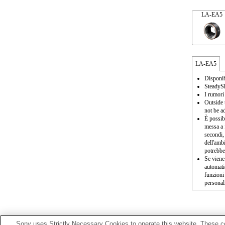
LA-EA5
LA-EA5
Disponib
SteadySh
I rumori
Outside 
not be a
È possib
messa a 
secondi,
dell'ambi
potrebber
Se viene
automati
funzioni
personal
Sony uses Strictly Necessary Cookies to operate this website. These co