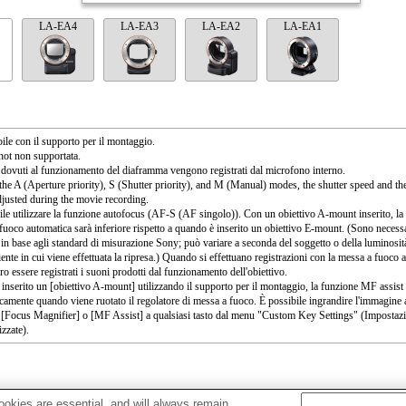
LA-EA4
LA-EA3
LA-EA2
LA-EA1
ile con il supporto per il montaggio.
ot non supportata.
 dovuti al funzionamento del diaframma vengono registrati dal microfono interno.
the A (Aperture priority), S (Shutter priority), and M (Manual) modes, the shutter speed and th
djusted during the movie recording.
ile utilizzare la funzione autofocus (AF-S (AF singolo)). Con un obiettivo A-mount inserito, la 
fuoco automatica sarà inferiore rispetto a quando è inserito un obiettivo E-mount. (Sono necessa
 in base agli standard di misurazione Sony; può variare a seconda del soggetto o della luminosit
ente in cui viene effettuata la ripresa.) Quando si effettuano registrazioni con la messa a fuoco 
o essere registrati i suoni prodotti dal funzionamento dell'obiettivo.
 inserito un [obiettivo A-mount] utilizzando il supporto per il montaggio, la funzione MF assist 
camente quando viene ruotato il regolatore di messa a fuoco. È possibile ingrandire l'immagine
 [Focus Magnifier] o [MF Assist] a qualsiasi tasto dal menu "Custom Key Settings" (Impostazio
izzate).
okies are essential, and will always remain