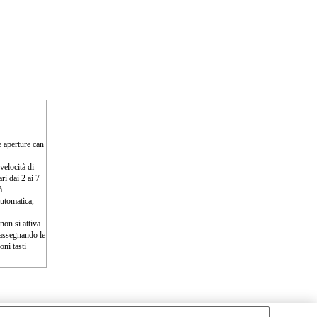
e aperture can
velocità di
ri dai 2 ai 7
à
automatica,
non si attiva
 assegnando le
ni tasti