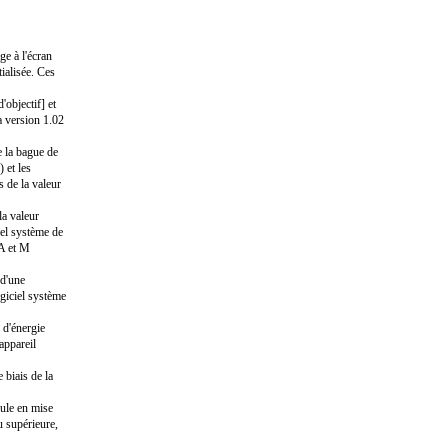
e à l'écran
tialisée. Ces
objectif] et
a version 1.02
e la bague de
 et les
s de la valeur
la valeur
iel système de
 A et M
 d'une
ogiciel système
 d'énergie
appareil
 biais de la
cule en mise
u supérieure,