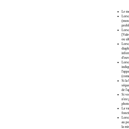
Le mo
Lorsq
(moni
probl
Lorsq
[Vale
ou ul
Lorsq
diaph
infor
d'ouv
Lorsq
indiq
l'app
(comm
Si la
séque
de l'
Si vo
n'est
photo
La va
fonct
Lorsq
au po
la mi