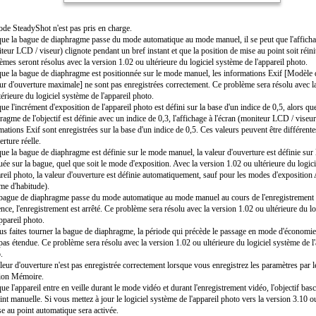
de SteadyShot n'est pas pris en charge.
ue la bague de diaphragme passe du mode automatique au mode manuel, il se peut que l'affichag
teur LCD / viseur) clignote pendant un bref instant et que la position de mise au point soit réini
èmes seront résolus avec la version 1.02 ou ultérieure du logiciel système de l'appareil photo.
ue la bague de diaphragme est positionnée sur le mode manuel, les informations Exif [Modèle d'
ur d'ouverture maximale] ne sont pas enregistrées correctement. Ce problème sera résolu avec l
térieure du logiciel système de l'appareil photo.
ue l'incrément d'exposition de l'appareil photo est défini sur la base d'un indice de 0,5, alors qu
ragme de l'objectif est définie avec un indice de 0,3, l'affichage à l'écran (moniteur LCD / viseur)
mations Exif sont enregistrées sur la base d'un indice de 0,5. Ces valeurs peuvent être différente
erture réelle.
ue la bague de diaphragme est définie sur le mode manuel, la valeur d'ouverture est définie sur 
uée sur la bague, quel que soit le mode d'exposition. Avec la version 1.02 ou ultérieure du logic
areil photo, la valeur d'ouverture est définie automatiquement, sauf pour les modes d'exposition
e d'habitude).
 bague de diaphragme passe du mode automatique au mode manuel au cours de l'enregistrement
nce, l'enregistrement est arrêté. Ce problème sera résolu avec la version 1.02 ou ultérieure du l
appareil photo.
us faites tourner la bague de diaphragme, la période qui précède le passage en mode d'économie
 pas étendue. Ce problème sera résolu avec la version 1.02 ou ultérieure du logiciel système de l'
.
leur d'ouverture n'est pas enregistrée correctement lorsque vous enregistrez les paramètres par le
ion Mémoire.
ue l'appareil entre en veille durant le mode vidéo et durant l'enregistrement vidéo, l'objectif bas
int manuelle. Si vous mettez à jour le logiciel système de l'appareil photo vers la version 3.10 o
se au point automatique sera activée.