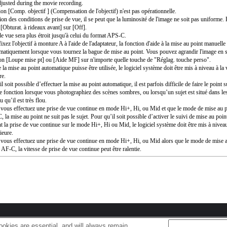
djusted during the movie recording.
ion [Comp. objectif ] (Compensation de l'objectif) n'est pas opérationnelle.
ion des conditions de prise de vue, il se peut que la luminosité de l'image ne soit pas uniforme. 
 [Obturat. à rideaux avant] sur [Off].
de vue sera plus étroit jusqu'à celui du format APS-C.
ixez l'objectif à monture A à l'aide de l'adaptateur, la fonction d'aide à la mise au point manuell
matiquement lorsque vous tournez la bague de mise au point. Vous pouvez agrandir l'image en s
ion [Loupe mise pt] ou [Aide MF] sur n'importe quelle touche de "Réglag. touche perso".
la mise au point automatique puisse être utilisée, le logiciel système doit être mis à niveau à la 
re.
l soit possible d’effectuer la mise au point automatique, il est parfois difficile de faire le point s
te fonction lorsque vous photographiez des scènes sombres, ou lorsqu’un sujet est situé dans le
u qu’il est très flou.
vous effectuez une prise de vue continue en mode Hi+, Hi, ou Mid et que le mode de mise au po
 la mise au point ne suit pas le sujet. Pour qu’il soit possible d’activer le suivi de mise au poi
nt la prise de vue continue sur le mode Hi+, Hi ou Mid, le logiciel système doit être mis à niveau
ieure.
vous effectuez une prise de vue continue en mode Hi+, Hi, ou Mid alors que le mode de mise a
 AF-C, la vitesse de prise de vue continue peut être ralentie.
okies are essential, and will always remain