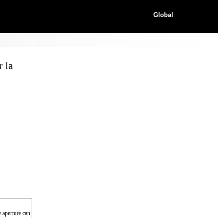
Global
 la
e aperture can