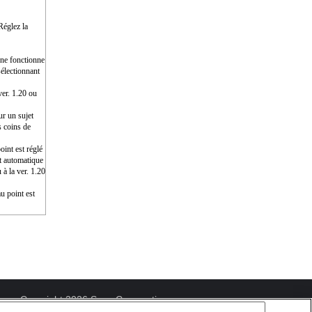
Réglez la
e ne fonctionne
électionnant
ver. 1.20 ou
ur un sujet
s coins de
int est réglé
nt automatique
 à la ver. 1.20
u point est
Copyright 2026 Sony Corporation