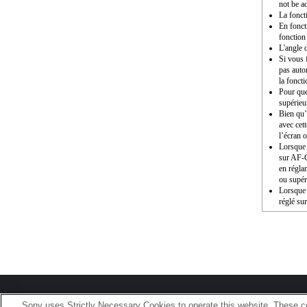
not be a
La fonct
En fonct
fonction
L'angle 
Si vous f
pas auto
la fonct
Pour que 
supérieu
Bien qu’i
avec cet
l’écran o
Lorsque 
sur AF-C,
en régla
ou supér
Lorsque 
réglé sur
Terms of Use
Contact Us
Sony uses Strictly Necessary Cookies to operate this website. These co