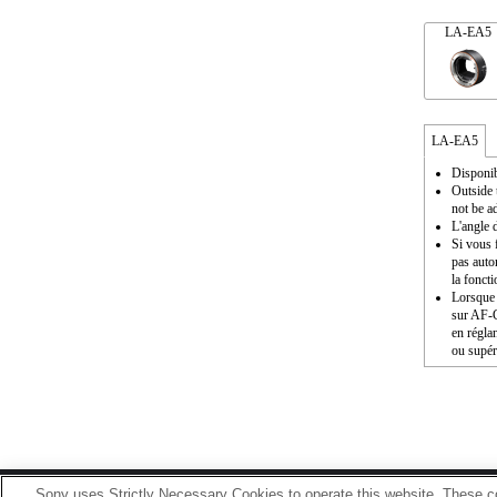
LA-EA5
LA-EA5
Disponib
Outside 
not be a
L'angle 
Si vous f
pas auto
la fonct
Lorsque 
sur AF-C,
en régla
ou supér
Sony uses Strictly Necessary Cookies to operate this website. These co