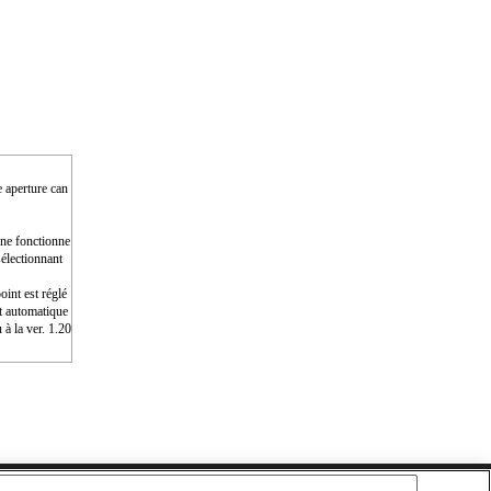
e aperture can
e ne fonctionne
électionnant
int est réglé
nt automatique
 à la ver. 1.20