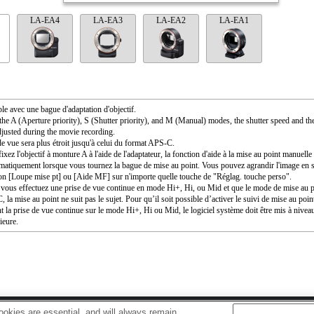
LA-EA4
LA-EA3
LA-EA2
LA-EA1
le avec une bague d'adaptation d'objectif.
the A (Aperture priority), S (Shutter priority), and M (Manual) modes, the shutter speed and th
djusted during the movie recording.
de vue sera plus étroit jusqu'à celui du format APS-C.
ixez l'objectif à monture A à l'aide de l'adaptateur, la fonction d'aide à la mise au point manuell
matiquement lorsque vous tournez la bague de mise au point. Vous pouvez agrandir l'image en s
ion [Loupe mise pt] ou [Aide MF] sur n'importe quelle touche de "Réglag. touche perso".
vous effectuez une prise de vue continue en mode Hi+, Hi, ou Mid et que le mode de mise au po
 la mise au point ne suit pas le sujet. Pour qu’il soit possible d’activer le suivi de mise au poi
nt la prise de vue continue sur le mode Hi+, Hi ou Mid, le logiciel système doit être mis à niveau
ieure.
okies are essential, and will always remain