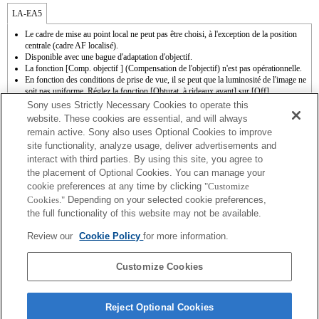
LA-EA5
Le cadre de mise au point local ne peut pas être choisi, à l'exception de la position
centrale (cadre AF localisé).
Disponible avec une bague d'adaptation d'objectif.
La fonction [Comp. objectif ] (Compensation de l'objectif) n'est pas opérationnelle.
En fonction des conditions de prise de vue, il se peut que la luminosité de l'image ne
soit pas uniforme. Réglez la fonction [Obturat. à rideaux avant] sur [Off].
Si vous fixez l'objectif à monture A à l'aide de l'adaptateur, la fonction d'aide à la mise
Sony uses Strictly Necessary Cookies to operate this
au point manuelle ne fonctionne pas automatiquement lorsque vous tournez la bague
website. These cookies are essential, and will always
de mise au point. Vous pouvez agrandir l'image en sélectionnant la fonction [Loupe
remain active. Sony also uses Optional Cookies to improve
mise pt] ou [Aide MF] sur n'importe quelle touche de "Réglag. touche perso".
site functionality, analyze usage, deliver advertisements and
En modes S (Priorité à l'obturateur) et M (Manuel), la vitesse d'obturation et
interact with third parties. By using this site, you agree to
l'ouverture peuvent être réglées pendant l'enregistrement de films.
La correction de tremblement est disponible sur les 3 axes (Tangage/Lacet/Roulis)
the placement of Optional Cookies. You can manage your
avec la technologie SteadyShot INSIDE.
cookie preferences at any time by clicking
"Customize
Bien qu’il soit possible d’effectuer la mise au point automatique, il est parfois
Cookies."
Depending on your selected cookie preferences,
difficile de faire le point sur un sujet avec cette fonction lorsque vous photographiez
the full functionality of this website may not be available.
des scènes sombres, ou lorsqu’un sujet est situé dans les coins de l’écran ou qu’il est
très flou.
Review our
Cookie Policy
for more information.
Lorsque vous effectuez une prise de vue continue en mode Hi+, Hi, ou Mid alors
que le mode de mise au point est réglé sur AF-C, la vitesse de prise de vue continue
peut être ralentie.
Customize Cookies
Reject Optional Cookies