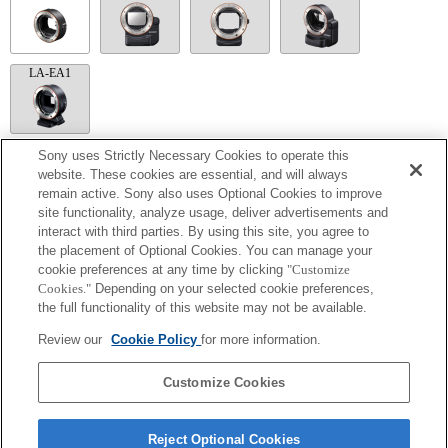
LA-EA1
Sony uses Strictly Necessary Cookies to operate this
LA-EA5
website. These cookies are essential, and will always
remain active. Sony also uses Optional Cookies to improve
Dostępne z adapterem gniazda obiektywu.
site functionality, analyze usage, deliver advertisements and
Outside the A (Aperture priority), S (Shutter priority), and M (Manual) modes, the
interact with third parties. By using this site, you agree to
shutter speed and the aperture can not be adjusted during the movie recording.
W przypadku obiektywu z mocowaniem A korzystającego z adaptera gniazda
the placement of Optional Cookies. You can manage your
obiektywu funkcja MF Assist [Wspomaganie MF] nie działa automatycznie po
cookie preferences at any time by clicking
"Customize
obróceniu pierścienia ostrości. Można powiększyć obraz przez wybranie funkcji
Cookies."
Depending on your selected cookie preferences,
Focus Magnifier [Zwiększenie ostrości] lub MF Assist [Wspomaganie MF] dla
the full functionality of this website may not be available.
dowolnego przycisku w obszarze "Custom Key Settings" [Główne ustawienia
niestandardowe].
Review our
Cookie Policy
for more information.
Podczas wykonywania zdjęć seryjnych w trybie Hi+, Hi lub Mid przy trybie ostrości
ustawionym na AF-C szybkość wykonywania zdjęć seryjnych może ulec
spowolnieniu.
Customize Cookies
Reject Optional Cookies