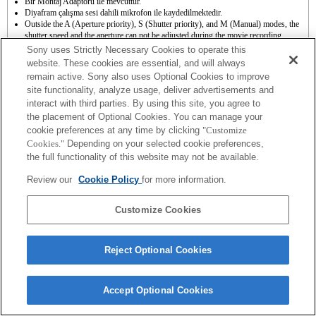
Bir Montaj Adaptörü ile mevcuttur.
Diyafram çalışma sesi dahili mikrofon ile kaydedilmektedir.
Outside the A (Aperture priority), S (Shutter priority), and M (Manual) modes, the
shutter speed and the aperture can not be adjusted during the movie recording.
[Lens Comp] (Lens Dengeleme) fonksiyonu çalışmaz.
Sony uses Strictly Necessary Cookies to operate this
Çekim yapılan yerin durumuna bağlı olarak resmin parlaklığı eşit olarak dağılmamış
website. These cookies are essential, and will always
olabilir. [Front Curtain Shutter] (Ön Perde Deklanşör) işlevini [Off] (Kapalı)
remain active. Sony also uses Optional Cookies to improve
konuma getirin.
site functionality, analyze usage, deliver advertisements and
[A-mount lens] A bağlama lensini Bağlama Adaptörü kullanarak takmanız
durumunda MF yardımcı işlevi odaklama halkasını çevirdiğinizde otomatik olarak
interact with third parties. By using this site, you agree to
çalışmaz. Görüntüyü [Focus Magnifier] Odaklama Büyüteci işlevi veya [MF Assist]
the placement of Optional Cookies. You can manage your
MF Yardım fonksiyonunu "Özel Tuş Ayarları"nı kullanarak seçebilirsiniz.
cookie preferences at any time by clicking
"Customize
Dokunamtik Deklanşör çalışmaz.
Cookies."
Depending on your selected cookie preferences,
Sarsıntı telafisi 3 eksen üzerinde (aşağı-yukarı, sağa-sola ve dönme) SteadyShot
the full functionality of this website may not be available.
INSIDE tarafından sunulmaktadır.
Otomatik odaklanma yapabilecek olmanıza rağmen karanlık sahneleri çekerken veya
Review our
Cookie Policy
for more information.
özne ekranın köşelerinde bulunurken ya da önemli oranda odağın dışındayken bu
işlevi kullanarak bir özneye odaklanmak bazen zor olabilir.
Customize Cookies
Reject Optional Cookies
Terms of Use
Contact Us
Copyright 2026 Sony Corporation
Accept Optional Cookies