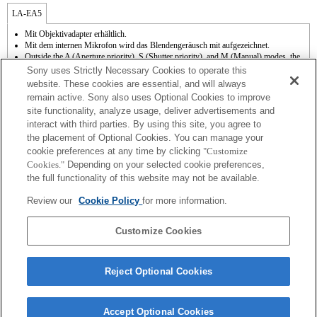
LA-EA5
Mit Objektivadapter erhältlich.
Mit dem internen Mikrofon wird das Blendengeräusch mit aufgezeichnet.
Outside the A (Aperture priority), S (Shutter priority), and M (Manual) modes, the
shutter speed and the aperture can not be adjusted during the movie recording.
Sony uses Strictly Necessary Cookies to operate this
Die Funktion [Objektivkomp.] (Objektivkompensation) kann nicht verwendet
website. These cookies are essential, and will always
werden.
remain active. Sony also uses Optional Cookies to improve
Abhängig von den Aufnahmebedingungen kann die Bildhelligkeit möglicherweise
site functionality, analyze usage, deliver advertisements and
ungleichmäßig sein. Setzen Sie [Vord. Schlitzverschluss auf [Aus].
interact with third parties. By using this site, you agree to
Wenn Sie das A-Mount-Objektiv mit dem Objektivadapter anbringen, wird die MF-
Unterstützung nicht automatisch aktiv, wenn Sie den Fokussierring drehen. Sie
the placement of Optional Cookies. You can manage your
können das Bild vergrößern, indem Sie die Funktion "Fokusvergrößerung" oder
cookie preferences at any time by clicking
"Customize
"MF-Unterstützung" in den "Key-Benutzereinstlg." einer Taste zuweisen.
Cookies."
Depending on your selected cookie preferences,
Touch-Auslöser funktioniert nicht.
the full functionality of this website may not be available.
3-Achsen-Bildstabilisierung (Pitch/Yaw/Roll) mit SteadyShot INSIDE verfügbar.
Obwohl Sie Autofokussierung durchführen können, ist es manchmal schwierig, mit
Review our
Cookie Policy
for more information.
dieser Funktion auf ein Motiv zu fokussieren, wenn Sie dunkle Szenen aufnehmen
oder das Motiv sich an den Ecken des Bildschirms befindet oder deutlich unscharf
ist.
Customize Cookies
Reject Optional Cookies
Accept Optional Cookies
Terms of Use
Contact Us