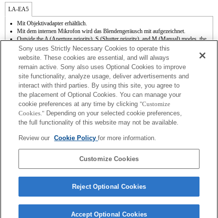
LA-EA5
Mit Objektivadapter erhältlich.
Mit dem internen Mikrofon wird das Blendengeräusch mit aufgezeichnet.
Outside the A (Aperture priority), S (Shutter priority), and M (Manual) modes, the
shutter speed and the aperture can not be adjusted during the movie recording.
Sony uses Strictly Necessary Cookies to operate this
Die Funktion [Objektivkomp.] (Objektivkompensation) kann nicht verwendet
website. These cookies are essential, and will always
werden.
remain active. Sony also uses Optional Cookies to improve
Abhängig von den Aufnahmebedingungen kann die Bildhelligkeit möglicherweise
site functionality, analyze usage, deliver advertisements and
ungleichmäßig sein. Setzen Sie [Vord. Schlitzverschluss auf [Aus].
interact with third parties. By using this site, you agree to
Wenn Sie das A-Mount-Objektiv mit dem Objektivadapter anbringen, wird die MF-
Unterstützung nicht automatisch aktiv, wenn Sie den Fokussierring drehen. Sie
the placement of Optional Cookies. You can manage your
können das Bild vergrößern, indem Sie die Funktion "Fokusvergrößerung" oder
cookie preferences at any time by clicking
"Customize
"MF-Unterstützung" in den "Key-Benutzereinstlg." einer Taste zuweisen.
Cookies."
Depending on your selected cookie preferences,
Touch-Auslöser funktioniert nicht.
the full functionality of this website may not be available.
3-Achsen-Bildstabilisierung (Pitch/Yaw/Roll) mit SteadyShot INSIDE verfügbar.
Obwohl Sie Autofokussierung durchführen können, ist es manchmal schwierig, mit
Review our
Cookie Policy
for more information.
dieser Funktion auf ein Motiv zu fokussieren, wenn Sie dunkle Szenen aufnehmen
oder das Motiv sich an den Ecken des Bildschirms befindet oder deutlich unscharf
ist.
Customize Cookies
Reject Optional Cookies
Accept Optional Cookies
Terms of Use
Contact Us