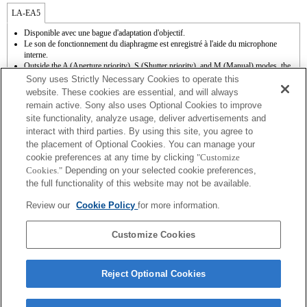
LA-EA5
Disponible avec une bague d'adaptation d'objectif.
Le son de fonctionnement du diaphragme est enregistré à l'aide du microphone
interne.
Outside the A (Aperture priority), S (Shutter priority), and M (Manual) modes, the
shutter speed and the aperture can not be adjusted during the movie recording.
Sony uses Strictly Necessary Cookies to operate this
La fonction [Comp. objectif ] (Compensation de l'objectif) n'est pas opérationnelle.
website. These cookies are essential, and will always
En fonction des conditions de prise de vue, il se peut que la luminosité de l'image ne
remain active. Sony also uses Optional Cookies to improve
soit pas uniforme. Réglez la fonction [Obturat. à rideaux avant] sur [Off].
site functionality, analyze usage, deliver advertisements and
Si vous fixez l'objectif à monture A à l'aide de l'adaptateur, la fonction d'aide à la mise
interact with third parties. By using this site, you agree to
au point manuelle ne fonctionne pas automatiquement lorsque vous tournez la bague
de mise au point. Vous pouvez agrandir l'image en sélectionnant la fonction [Loupe
the placement of Optional Cookies. You can manage your
mise pt] ou [Aide MF] sur n'importe quelle touche de "Réglag. touche perso".
cookie preferences at any time by clicking
"Customize
L'obturateur tactile ne fonctionne pas.
Cookies."
Depending on your selected cookie preferences,
La correction de tremblement est disponible sur les 3 axes (Tangage/Lacet/Roulis)
the full functionality of this website may not be available.
avec la technologie SteadyShot INSIDE.
Bien qu’il soit possible d’effectuer la mise au point automatique, il est parfois
Review our
Cookie Policy
for more information.
difficile de faire le point sur un sujet avec cette fonction lorsque vous photographiez
des scènes sombres, ou lorsqu’un sujet est situé dans les coins de l’écran ou qu’il est
très flou.
Customize Cookies
Reject Optional Cookies