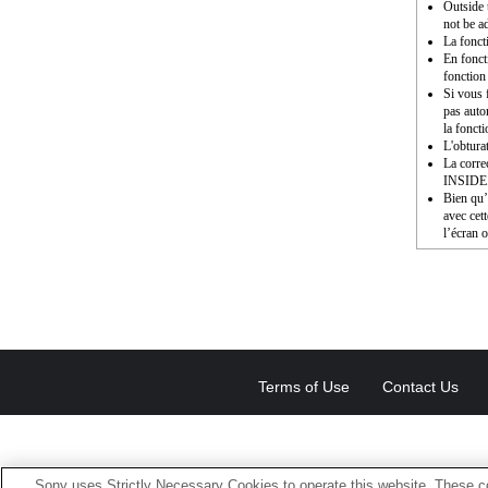
Outside 
not be a
La fonct
En fonct
fonction
Si vous f
pas auto
la fonct
L'obturat
La corre
INSIDE
Bien qu’i
avec cet
l’écran o
Terms of Use
Contact Us
Sony uses Strictly Necessary Cookies to operate this website. These co