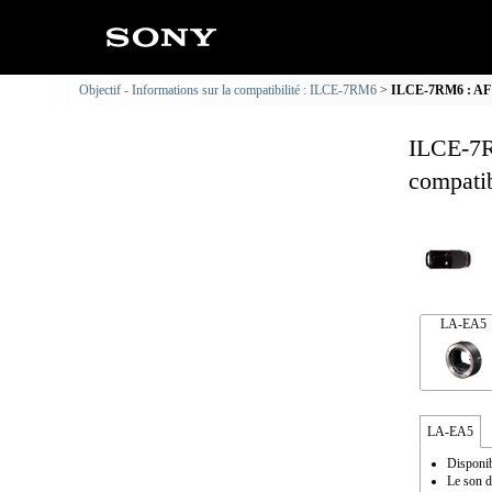
Objectif - Informations sur la compatibilité : ILCE-7RM6
ILCE-7RM6 : AF 75
ILCE-7R
compatib
LA-EA5
LA-EA5
Disponib
Le son d