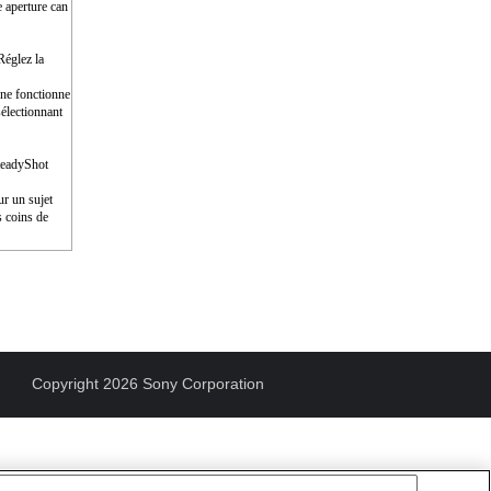
e aperture can
Réglez la
e ne fonctionne
électionnant
SteadyShot
ur un sujet
s coins de
Copyright 2026 Sony Corporation