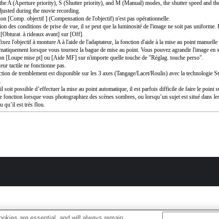
the A (Aperture priority), S (Shutter priority), and M (Manual) modes, the shutter speed and th
djusted during the movie recording.
ion [Comp. objectif ] (Compensation de l'objectif) n'est pas opérationnelle.
ion des conditions de prise de vue, il se peut que la luminosité de l'image ne soit pas uniforme. 
 [Obturat. à rideaux avant] sur [Off].
ixez l'objectif à monture A à l'aide de l'adaptateur, la fonction d'aide à la mise au point manuell
matiquement lorsque vous tournez la bague de mise au point. Vous pouvez agrandir l'image en s
ion [Loupe mise pt] ou [Aide MF] sur n'importe quelle touche de "Réglag. touche perso".
eur tactile ne fonctionne pas.
ction de tremblement est disponible sur les 3 axes (Tangage/Lacet/Roulis) avec la technologie 
.
l soit possible d’effectuer la mise au point automatique, il est parfois difficile de faire le point s
te fonction lorsque vous photographiez des scènes sombres, ou lorsqu’un sujet est situé dans le
u qu’il est très flou.
okies are essential, and will always remain