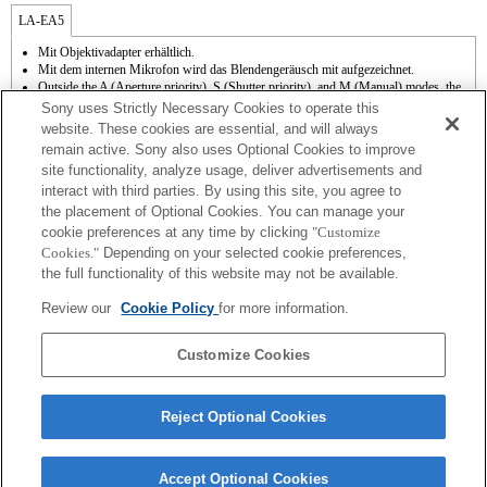
LA-EA5
Mit Objektivadapter erhältlich.
Mit dem internen Mikrofon wird das Blendengeräusch mit aufgezeichnet.
Outside the A (Aperture priority), S (Shutter priority), and M (Manual) modes, the
shutter speed and the aperture can not be adjusted during the movie recording.
Sony uses Strictly Necessary Cookies to operate this
Die Funktion [Objektivkomp.] (Objektivkompensation) kann nicht verwendet
website. These cookies are essential, and will always
werden.
remain active. Sony also uses Optional Cookies to improve
Abhängig von den Aufnahmebedingungen kann die Bildhelligkeit möglicherweise
site functionality, analyze usage, deliver advertisements and
ungleichmäßig sein. Setzen Sie [Vord. Schlitzverschluss auf [Aus].
interact with third parties. By using this site, you agree to
Wenn Sie das A-Mount-Objektiv mit dem Objektivadapter anbringen, wird die MF-
Unterstützung nicht automatisch aktiv, wenn Sie den Fokussierring drehen. Sie
the placement of Optional Cookies. You can manage your
können das Bild vergrößern, indem Sie die Funktion "Fokusvergrößerung" oder
cookie preferences at any time by clicking
"Customize
"MF-Unterstützung" in den "Key-Benutzereinstlg." einer Taste zuweisen.
Cookies."
Depending on your selected cookie preferences,
Touch-Auslöser funktioniert nicht.
the full functionality of this website may not be available.
3-Achsen-Bildstabilisierung (Pitch/Yaw/Roll) mit SteadyShot INSIDE verfügbar.
Obwohl Sie Autofokussierung durchführen können, ist es manchmal schwierig, mit
Review our
Cookie Policy
for more information.
dieser Funktion auf ein Motiv zu fokussieren, wenn Sie dunkle Szenen aufnehmen
oder das Motiv sich an den Ecken des Bildschirms befindet oder deutlich unscharf
ist.
Customize Cookies
Reject Optional Cookies
Accept Optional Cookies
Terms of Use
Contact Us