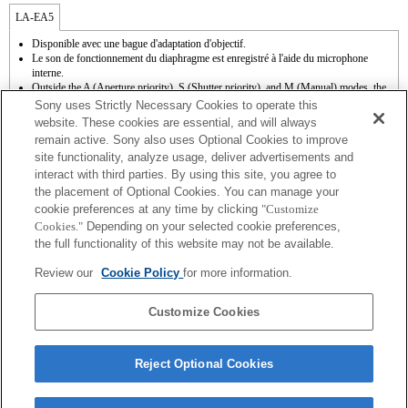
LA-EA5
Disponible avec une bague d'adaptation d'objectif.
Le son de fonctionnement du diaphragme est enregistré à l'aide du microphone
interne.
Outside the A (Aperture priority), S (Shutter priority), and M (Manual) modes, the
shutter speed and the aperture can not be adjusted during the movie recording.
Sony uses Strictly Necessary Cookies to operate this
La fonction [Comp. objectif ] (Compensation de l'objectif) n'est pas opérationnelle.
website. These cookies are essential, and will always
En fonction des conditions de prise de vue, il se peut que la luminosité de l'image ne
remain active. Sony also uses Optional Cookies to improve
soit pas uniforme. Réglez la fonction [Obturat. à rideaux avant] sur [Off].
site functionality, analyze usage, deliver advertisements and
Si vous fixez l'objectif à monture A à l'aide de l'adaptateur, la fonction d'aide à la mise
interact with third parties. By using this site, you agree to
au point manuelle ne fonctionne pas automatiquement lorsque vous tournez la bague
de mise au point. Vous pouvez agrandir l'image en sélectionnant la fonction [Loupe
the placement of Optional Cookies. You can manage your
mise pt] ou [Aide MF] sur n'importe quelle touche de "Réglag. touche perso".
cookie preferences at any time by clicking
"Customize
L'obturateur tactile ne fonctionne pas.
Cookies."
Depending on your selected cookie preferences,
La correction de tremblement est disponible sur les 3 axes (Tangage/Lacet/Roulis)
the full functionality of this website may not be available.
avec la technologie SteadyShot INSIDE.
Bien qu’il soit possible d’effectuer la mise au point automatique, il est parfois
Review our
Cookie Policy
for more information.
difficile de faire le point sur un sujet avec cette fonction lorsque vous photographiez
des scènes sombres, ou lorsqu’un sujet est situé dans les coins de l’écran ou qu’il est
très flou.
Customize Cookies
Reject Optional Cookies