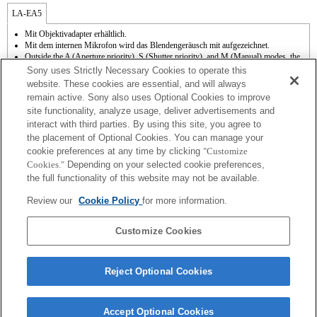
LA-EA5
Mit Objektivadapter erhältlich.
Mit dem internen Mikrofon wird das Blendengeräusch mit aufgezeichnet.
Outside the A (Aperture priority), S (Shutter priority), and M (Manual) modes, the
shutter speed and the aperture can not be adjusted during the movie recording.
Sony uses Strictly Necessary Cookies to operate this
Die Funktion [Objektivkomp.] (Objektivkompensation) kann nicht verwendet
website. These cookies are essential, and will always
werden.
remain active. Sony also uses Optional Cookies to improve
Abhängig von den Aufnahmebedingungen kann die Bildhelligkeit möglicherweise
site functionality, analyze usage, deliver advertisements and
ungleichmäßig sein. Setzen Sie [Vord. Schlitzverschluss auf [Aus].
interact with third parties. By using this site, you agree to
Wenn Sie das A-Mount-Objektiv mit dem Objektivadapter anbringen, wird die MF-
Unterstützung nicht automatisch aktiv, wenn Sie den Fokussierring drehen. Sie
the placement of Optional Cookies. You can manage your
können das Bild vergrößern, indem Sie die Funktion "Fokusvergrößerung" oder
cookie preferences at any time by clicking
"Customize
"MF-Unterstützung" in den "Key-Benutzereinstlg." einer Taste zuweisen.
Cookies."
Depending on your selected cookie preferences,
Touch-Auslöser funktioniert nicht.
the full functionality of this website may not be available.
3-Achsen-Bildstabilisierung (Pitch/Yaw/Roll) mit SteadyShot INSIDE verfügbar.
Obwohl Sie Autofokussierung durchführen können, ist es manchmal schwierig, mit
Review our
Cookie Policy
for more information.
dieser Funktion auf ein Motiv zu fokussieren, wenn Sie dunkle Szenen aufnehmen
oder das Motiv sich an den Ecken des Bildschirms befindet oder deutlich unscharf
ist.
Customize Cookies
Reject Optional Cookies
Accept Optional Cookies
Terms of Use
Contact Us