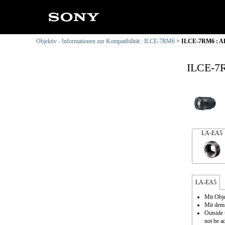
Objektiv - Informationen zur Kompatibilität : ILCE-7RM6
ILCE-7RM6 : AF 
ILCE-7R
LA-EA5
LA-EA5
Mit Obje
Mit dem 
Outside 
not be a