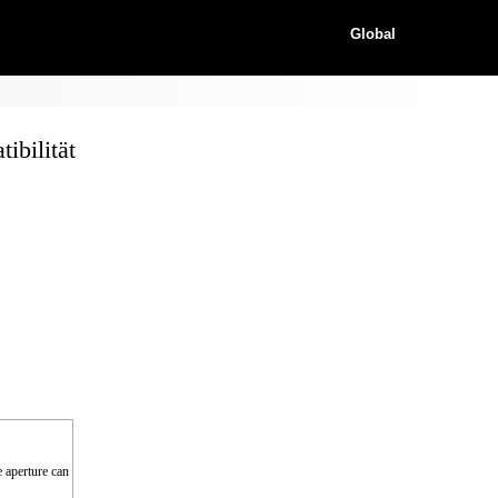
Global
bilität
e aperture can