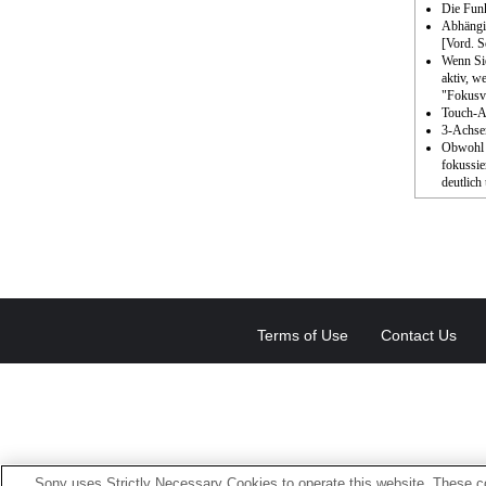
Die Funk
Abhängig
[Vord. S
Wenn Sie
aktiv, w
"Fokusve
Touch-Au
3-Achsen
Obwohl S
fokussie
deutlich 
Terms of Use
Contact Us
Sony uses Strictly Necessary Cookies to operate this website. These co