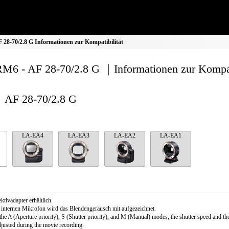
28-70/2.8 G Informationen zur Kompatibilität
M6 - AF 28-70/2.8 G ｜Informationen zur Kompati
AF 28-70/2.8 G
LA-EA4
LA-EA3
LA-EA2
LA-EA1
ktivadapter erhältlich.
internen Mikrofon wird das Blendengeräusch mit aufgezeichnet.
the A (Aperture priority), S (Shutter priority), and M (Manual) modes, the shutter speed and th
djusted during the movie recording.