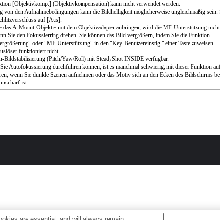
tion [Objektivkomp.] (Objektivkompensation) kann nicht verwendet werden.
 von den Aufnahmebedingungen kann die Bildhelligkeit möglicherweise ungleichmäßig sein. 
chlitzverschluss auf [Aus].
 das A-Mount-Objektiv mit dem Objektivadapter anbringen, wird die MF-Unterstützung nicht
enn Sie den Fokussierring drehen. Sie können das Bild vergrößern, indem Sie die Funktion
rgrößerung" oder "MF-Unterstützung" in den "Key-Benutzereinstlg." einer Taste zuweisen.
slöser funktioniert nicht.
-Bildstabilisierung (Pitch/Yaw/Roll) mit SteadyShot INSIDE verfügbar.
ie Autofokussierung durchführen können, ist es manchmal schwierig, mit dieser Funktion auf
ren, wenn Sie dunkle Szenen aufnehmen oder das Motiv sich an den Ecken des Bildschirms be
unscharf ist.
okies are essential, and will always remain