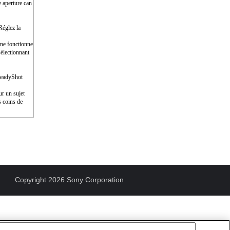
e aperture can
Réglez la
e ne fonctionne
électionnant
SteadyShot
ur un sujet
s coins de
Copyright 2026 Sony Corporation