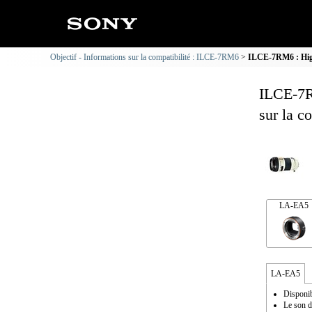
Objectif - Informations sur la compatibilité : ILCE-7RM6
ILCE-7RM6 : High
ILCE-7R
sur la c
LA-EA5
LA-EA5
Disponib
Le son d