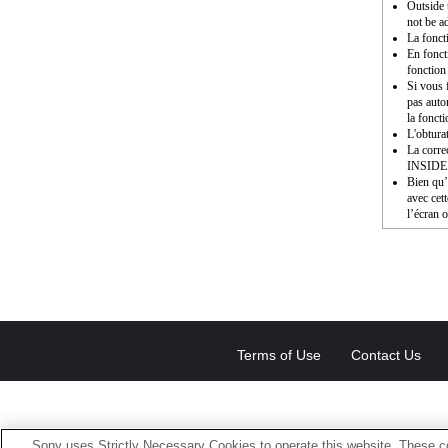
Outside 
not be a
La fonct
En fonct
fonction
Si vous f
pas auto
la fonct
L'obturat
La corre
INSIDE
Bien qu’i
avec cet
l’écran o
Terms of Use
Contact Us
Sony uses Strictly Necessary Cookies to operate this website. These co