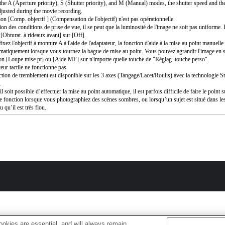
the A (Aperture priority), S (Shutter priority), and M (Manual) modes, the shutter speed and th
djusted during the movie recording.
ion [Comp. objectif ] (Compensation de l'objectif) n'est pas opérationnelle.
ion des conditions de prise de vue, il se peut que la luminosité de l'image ne soit pas uniforme. 
 [Obturat. à rideaux avant] sur [Off].
ixez l'objectif à monture A à l'aide de l'adaptateur, la fonction d'aide à la mise au point manuell
matiquement lorsque vous tournez la bague de mise au point. Vous pouvez agrandir l'image en s
ion [Loupe mise pt] ou [Aide MF] sur n'importe quelle touche de "Réglag. touche perso".
eur tactile ne fonctionne pas.
ction de tremblement est disponible sur les 3 axes (Tangage/Lacet/Roulis) avec la technologie 
.
l soit possible d’effectuer la mise au point automatique, il est parfois difficile de faire le point s
te fonction lorsque vous photographiez des scènes sombres, ou lorsqu’un sujet est situé dans le
u qu’il est très flou.
okies are essential, and will always remain