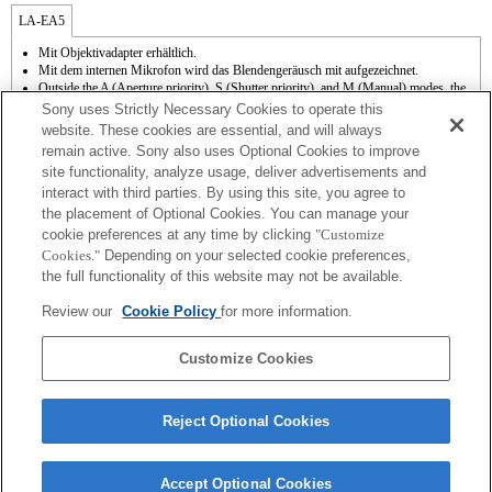
LA-EA5
Mit Objektivadapter erhältlich.
Mit dem internen Mikrofon wird das Blendengeräusch mit aufgezeichnet.
Outside the A (Aperture priority), S (Shutter priority), and M (Manual) modes, the
shutter speed and the aperture can not be adjusted during the movie recording.
Sony uses Strictly Necessary Cookies to operate this
Die Funktion [Objektivkomp.] (Objektivkompensation) kann nicht verwendet
website. These cookies are essential, and will always
werden.
remain active. Sony also uses Optional Cookies to improve
Abhängig von den Aufnahmebedingungen kann die Bildhelligkeit möglicherweise
site functionality, analyze usage, deliver advertisements and
ungleichmäßig sein. Setzen Sie [Vord. Schlitzverschluss auf [Aus].
interact with third parties. By using this site, you agree to
Wenn Sie das A-Mount-Objektiv mit dem Objektivadapter anbringen, wird die MF-
Unterstützung nicht automatisch aktiv, wenn Sie den Fokussierring drehen. Sie
the placement of Optional Cookies. You can manage your
können das Bild vergrößern, indem Sie die Funktion "Fokusvergrößerung" oder
cookie preferences at any time by clicking
"Customize
"MF-Unterstützung" in den "Key-Benutzereinstlg." einer Taste zuweisen.
Cookies."
Depending on your selected cookie preferences,
Touch-Auslöser funktioniert nicht.
the full functionality of this website may not be available.
3-Achsen-Bildstabilisierung (Pitch/Yaw/Roll) mit SteadyShot INSIDE verfügbar.
Obwohl Sie Autofokussierung durchführen können, ist es manchmal schwierig, mit
Review our
Cookie Policy
for more information.
dieser Funktion auf ein Motiv zu fokussieren, wenn Sie dunkle Szenen aufnehmen
oder das Motiv sich an den Ecken des Bildschirms befindet oder deutlich unscharf
ist.
Customize Cookies
Reject Optional Cookies
Accept Optional Cookies
Terms of Use
Contact Us