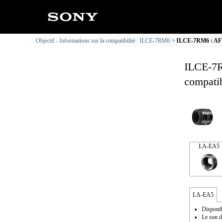
Objectif - Informations sur la compatibilité : ILCE-7RM6
ILCE-7RM6 : AF M
ILCE-7R
compatib
LA-EA5
LA-EA5
Disponib
Le son d