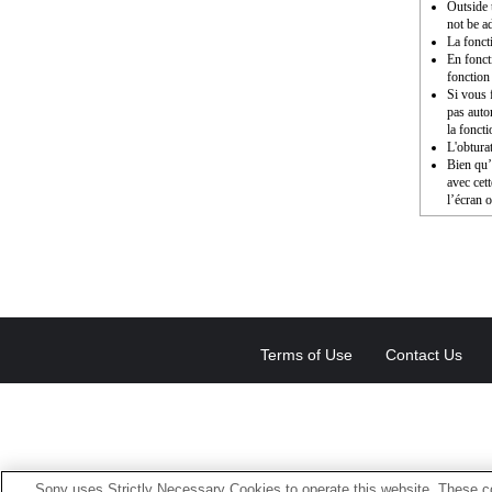
Outside 
not be a
La fonct
En fonct
fonction
Si vous f
pas auto
la fonct
L'obturat
Bien qu’i
avec cet
l’écran o
Terms of Use
Contact Us
Sony uses Strictly Necessary Cookies to operate this website. These co