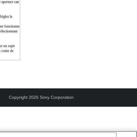
e aperture can
Réglez la
e ne fonctionne
électionnant
ur un sujet
s coins de
Copyright 2026 Sony Corporation