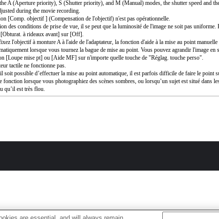
the A (Aperture priority), S (Shutter priority), and M (Manual) modes, the shutter speed and th
djusted during the movie recording.
ion [Comp. objectif ] (Compensation de l'objectif) n'est pas opérationnelle.
ion des conditions de prise de vue, il se peut que la luminosité de l'image ne soit pas uniforme. 
 [Obturat. à rideaux avant] sur [Off].
ixez l'objectif à monture A à l'aide de l'adaptateur, la fonction d'aide à la mise au point manuell
matiquement lorsque vous tournez la bague de mise au point. Vous pouvez agrandir l'image en s
ion [Loupe mise pt] ou [Aide MF] sur n'importe quelle touche de "Réglag. touche perso".
eur tactile ne fonctionne pas.
l soit possible d’effectuer la mise au point automatique, il est parfois difficile de faire le point s
te fonction lorsque vous photographiez des scènes sombres, ou lorsqu’un sujet est situé dans le
u qu’il est très flou.
okies are essential, and will always remain