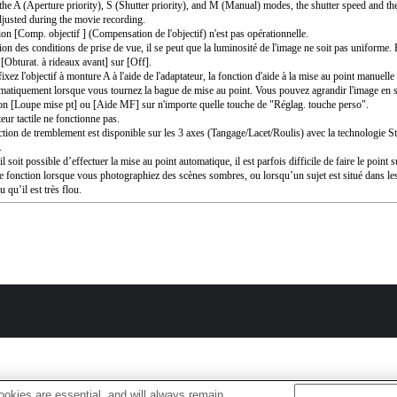
the A (Aperture priority), S (Shutter priority), and M (Manual) modes, the shutter speed and th
djusted during the movie recording.
ion [Comp. objectif ] (Compensation de l'objectif) n'est pas opérationnelle.
ion des conditions de prise de vue, il se peut que la luminosité de l'image ne soit pas uniforme. 
 [Obturat. à rideaux avant] sur [Off].
ixez l'objectif à monture A à l'aide de l'adaptateur, la fonction d'aide à la mise au point manuell
matiquement lorsque vous tournez la bague de mise au point. Vous pouvez agrandir l'image en s
ion [Loupe mise pt] ou [Aide MF] sur n'importe quelle touche de "Réglag. touche perso".
eur tactile ne fonctionne pas.
ction de tremblement est disponible sur les 3 axes (Tangage/Lacet/Roulis) avec la technologie 
.
l soit possible d’effectuer la mise au point automatique, il est parfois difficile de faire le point s
te fonction lorsque vous photographiez des scènes sombres, ou lorsqu’un sujet est situé dans le
u qu’il est très flou.
okies are essential, and will always remain