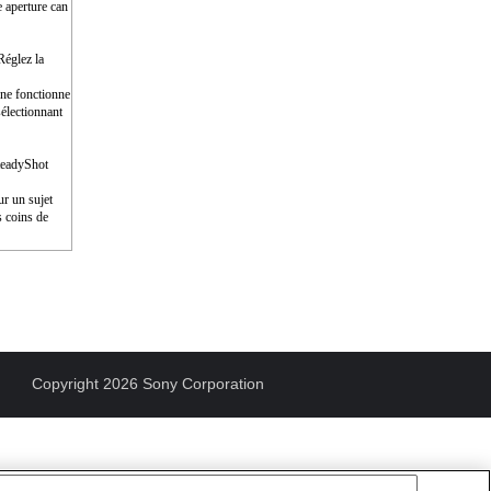
e aperture can
Réglez la
e ne fonctionne
électionnant
SteadyShot
ur un sujet
s coins de
Copyright 2026 Sony Corporation