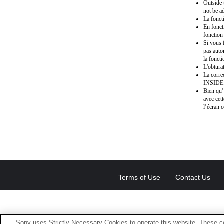
Outside 
not be a
La fonct
En fonct
fonction
Si vous f
pas auto
la fonct
L'obturat
La corre
INSIDE
Bien qu’i
avec cet
l’écran o
Terms of Use
Contact Us
Sony uses Strictly Necessary Cookies to operate this website. These co