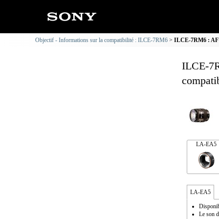
Objectif - Informations sur la compatibilité : ILCE-7RM6
ILCE-7RM6 : AF 2
ILCE-7R
compatib
LA-EA5
LA-EA5
Disponib
Le son d