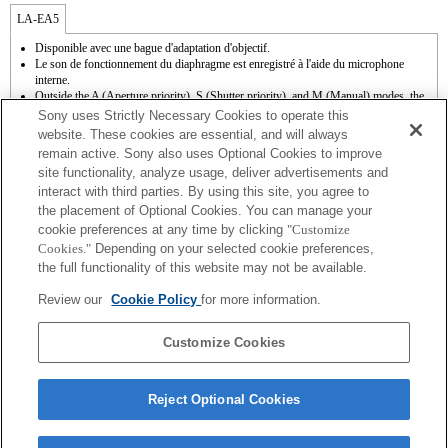
LA-EA5
Disponible avec une bague d'adaptation d'objectif.
Le son de fonctionnement du diaphragme est enregistré à l'aide du microphone
interne.
Outside the A (Aperture priority), S (Shutter priority), and M (Manual) modes, the
shutter speed and the aperture can not be adjusted during the movie recording.
Sony uses Strictly Necessary Cookies to operate this
La fonction [Comp. objectif ] (Compensation de l'objectif) n'est pas opérationnelle.
website. These cookies are essential, and will always
En fonction des conditions de prise de vue, il se peut que la luminosité de l'image ne
remain active. Sony also uses Optional Cookies to improve
soit pas uniforme. Réglez la fonction [Obturat. à rideaux avant] sur [Off].
site functionality, analyze usage, deliver advertisements and
Si vous fixez l'objectif à monture A à l'aide de l'adaptateur, la fonction d'aide à la mise
interact with third parties. By using this site, you agree to
au point manuelle ne fonctionne pas automatiquement lorsque vous tournez la bague
de mise au point. Vous pouvez agrandir l'image en sélectionnant la fonction [Loupe
the placement of Optional Cookies. You can manage your
mise pt] ou [Aide MF] sur n'importe quelle touche de "Réglag. touche perso".
cookie preferences at any time by clicking
"Customize
L'obturateur tactile ne fonctionne pas.
Cookies."
Depending on your selected cookie preferences,
La correction de tremblement est disponible sur les 3 axes (Tangage/Lacet/Roulis)
the full functionality of this website may not be available.
avec la technologie SteadyShot INSIDE.
Bien qu’il soit possible d’effectuer la mise au point automatique, il est parfois
Review our
Cookie Policy
for more information.
difficile de faire le point sur un sujet avec cette fonction lorsque vous photographiez
des scènes sombres, ou lorsqu’un sujet est situé dans les coins de l’écran ou qu’il est
très flou.
Customize Cookies
Reject Optional Cookies