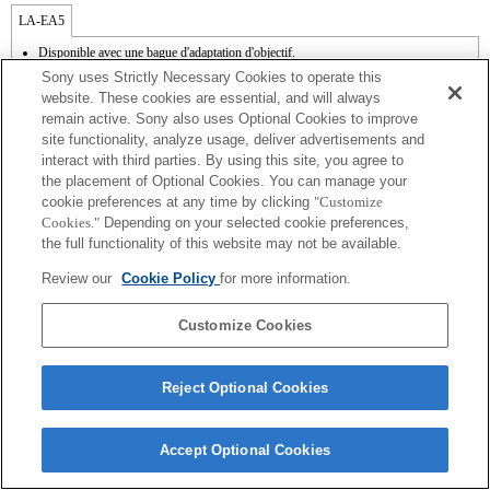
LA-EA5
Disponible avec une bague d'adaptation d'objectif.
Le son de fonctionnement du diaphragme est enregistré à l'aide du microphone
Sony uses Strictly Necessary Cookies to operate this
interne.
website. These cookies are essential, and will always
Outside the A (Aperture priority), S (Shutter priority), and M (Manual) modes, the
remain active. Sony also uses Optional Cookies to improve
shutter speed and the aperture can not be adjusted during the movie recording.
site functionality, analyze usage, deliver advertisements and
La fonction [Comp. objectif ] (Compensation de l'objectif) n'est pas opérationnelle.
En fonction des conditions de prise de vue, il se peut que la luminosité de l'image ne
interact with third parties. By using this site, you agree to
soit pas uniforme. Réglez la fonction [Obturat. à rideaux avant] sur [Off].
the placement of Optional Cookies. You can manage your
Si vous fixez l'objectif à monture A à l'aide de l'adaptateur, la fonction d'aide à la mise
cookie preferences at any time by clicking
"Customize
au point manuelle ne fonctionne pas automatiquement lorsque vous tournez la bague
Cookies."
Depending on your selected cookie preferences,
de mise au point. Vous pouvez agrandir l'image en sélectionnant la fonction [Loupe
the full functionality of this website may not be available.
mise pt] ou [Aide MF] sur n'importe quelle touche de "Réglag. touche perso".
L'obturateur tactile ne fonctionne pas.
Review our
Cookie Policy
for more information.
Customize Cookies
Reject Optional Cookies
Terms of Use
Contact Us
Copyright 2026 Sony Corporation
Accept Optional Cookies