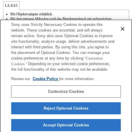
LA-EA5
Mit Objektivadapter erhältlich.
Mit dem internen Mikrofon wird das Blendengeräusch mit aufgezeichnet.
Outside the A (Aperture priority), S (Shutter priority), and M (Manual) modes, the
Sony uses Strictly Necessary Cookies to operate this
shutter speed and the aperture can not be adjusted during the movie recording.
website. These cookies are essential, and will always
Die Funktion [Objektivkomp.] (Objektivkompensation) kann nicht verwendet
remain active. Sony also uses Optional Cookies to improve
werden.
site functionality, analyze usage, deliver advertisements and
Abhängig von den Aufnahmebedingungen kann die Bildhelligkeit möglicherweise
interact with third parties. By using this site, you agree to
ungleichmäßig sein. Setzen Sie [Vord. Schlitzverschluss auf [Aus].
Wenn Sie das A-Mount-Objektiv mit dem Objektivadapter anbringen, wird die MF-
the placement of Optional Cookies. You can manage your
Unterstützung nicht automatisch aktiv, wenn Sie den Fokussierring drehen. Sie
cookie preferences at any time by clicking
"Customize
können das Bild vergrößern, indem Sie die Funktion "Fokusvergrößerung" oder
Cookies."
Depending on your selected cookie preferences,
"MF-Unterstützung" in den "Key-Benutzereinstlg." einer Taste zuweisen.
the full functionality of this website may not be available.
Touch-Auslöser funktioniert nicht.
Obwohl Sie Autofokussierung durchführen können, ist es manchmal schwierig, mit
Review our
Cookie Policy
for more information.
dieser Funktion auf ein Motiv zu fokussieren, wenn Sie dunkle Szenen aufnehmen
oder das Motiv sich an den Ecken des Bildschirms befindet oder deutlich unscharf
ist.
Customize Cookies
Reject Optional Cookies
Accept Optional Cookies
Terms of Use
Contact Us
Copyright 2026 Sony Corporation