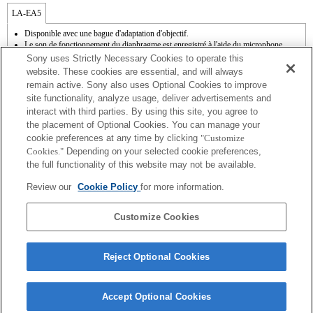
LA-EA5
Disponible avec une bague d'adaptation d'objectif.
Le son de fonctionnement du diaphragme est enregistré à l'aide du microphone
interne.
Sony uses Strictly Necessary Cookies to operate this
Outside the A (Aperture priority), S (Shutter priority), and M (Manual) modes, the
website. These cookies are essential, and will always
shutter speed and the aperture can not be adjusted during the movie recording.
remain active. Sony also uses Optional Cookies to improve
La fonction [Comp. objectif ] (Compensation de l'objectif) n'est pas opérationnelle.
site functionality, analyze usage, deliver advertisements and
En fonction des conditions de prise de vue, il se peut que la luminosité de l'image ne
interact with third parties. By using this site, you agree to
soit pas uniforme. Réglez la fonction [Obturat. à rideaux avant] sur [Off].
Si vous fixez l'objectif à monture A à l'aide de l'adaptateur, la fonction d'aide à la mise
the placement of Optional Cookies. You can manage your
au point manuelle ne fonctionne pas automatiquement lorsque vous tournez la bague
cookie preferences at any time by clicking
"Customize
de mise au point. Vous pouvez agrandir l'image en sélectionnant la fonction [Loupe
Cookies."
Depending on your selected cookie preferences,
mise pt] ou [Aide MF] sur n'importe quelle touche de "Réglag. touche perso".
the full functionality of this website may not be available.
L'obturateur tactile ne fonctionne pas.
Bien qu’il soit possible d’effectuer la mise au point automatique, il est parfois
Review our
Cookie Policy
for more information.
difficile de faire le point sur un sujet avec cette fonction lorsque vous photographiez
des scènes sombres, ou lorsqu’un sujet est situé dans les coins de l’écran ou qu’il est
très flou.
Customize Cookies
Reject Optional Cookies
Accept Optional Cookies
Terms of Use
Contact Us
Copyright 2026 Sony Corporation