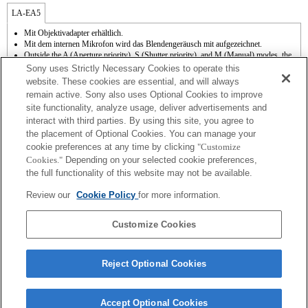
LA-EA5
Mit Objektivadapter erhältlich.
Mit dem internen Mikrofon wird das Blendengeräusch mit aufgezeichnet.
Outside the A (Aperture priority), S (Shutter priority), and M (Manual) modes, the
shutter speed and the aperture can not be adjusted during the movie recording.
Sony uses Strictly Necessary Cookies to operate this
Die Funktion [Objektivkomp.] (Objektivkompensation) kann nicht verwendet
website. These cookies are essential, and will always
werden.
remain active. Sony also uses Optional Cookies to improve
Abhängig von den Aufnahmebedingungen kann die Bildhelligkeit möglicherweise
site functionality, analyze usage, deliver advertisements and
ungleichmäßig sein. Setzen Sie [Vord. Schlitzverschluss auf [Aus].
interact with third parties. By using this site, you agree to
Der Bildwinkel wird auf das APS-C-Format begrenzt.
Wenn Sie das A-Mount-Objektiv mit dem Objektivadapter anbringen, wird die MF-
the placement of Optional Cookies. You can manage your
Unterstützung nicht automatisch aktiv, wenn Sie den Fokussierring drehen. Sie
cookie preferences at any time by clicking
"Customize
können das Bild vergrößern, indem Sie die Funktion "Fokusvergrößerung" oder
Cookies."
Depending on your selected cookie preferences,
"MF-Unterstützung" in den "Key-Benutzereinstlg." einer Taste zuweisen.
the full functionality of this website may not be available.
Touch-Auslöser funktioniert nicht.
Obwohl Sie Autofokussierung durchführen können, ist es manchmal schwierig, mit
Review our
Cookie Policy
for more information.
dieser Funktion auf ein Motiv zu fokussieren, wenn Sie dunkle Szenen aufnehmen
oder das Motiv sich an den Ecken des Bildschirms befindet oder deutlich unscharf
ist.
Customize Cookies
Reject Optional Cookies
Accept Optional Cookies
Terms of Use
Contact Us