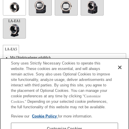
LA-EA1
LA-EA5
Mit Objektivadapter erhältlich.
Mit dem internen Mikrofon wird das Blendengeräusch mit aufgezeichnet.
Sony uses Strictly Necessary Cookies to operate this
Outside the A (Aperture priority), S (Shutter priority), and M (Manual) modes, the
website. These cookies are essential, and will always
shutter speed and the aperture can not be adjusted during the movie recording.
remain active. Sony also uses Optional Cookies to improve
Die Funktion [Objektivkomp.] (Objektivkompensation) kann nicht verwendet
site functionality, analyze usage, deliver advertisements and
werden.
interact with third parties. By using this site, you agree to
Der Bildwinkel wird auf das APS-C-Format begrenzt.
Wenn Sie das A-Mount-Objektiv mit dem Objektivadapter anbringen, wird die MF-
the placement of Optional Cookies. You can manage your
Unterstützung nicht automatisch aktiv, wenn Sie den Fokussierring drehen. Sie
cookie preferences at any time by clicking
"Customize
können das Bild vergrößern, indem Sie die Funktion "Fokusvergrößerung" oder
Cookies."
Depending on your selected cookie preferences,
"MF-Unterstützung" in den "Key-Benutzereinstlg." einer Taste zuweisen.
the full functionality of this website may not be available.
Touch-Auslöser funktioniert nicht.
Obwohl Sie Autofokussierung durchführen können, ist es manchmal schwierig, mit
Review our
Cookie Policy
for more information.
dieser Funktion auf ein Motiv zu fokussieren, wenn Sie dunkle Szenen aufnehmen
oder das Motiv sich an den Ecken des Bildschirms befindet oder deutlich unscharf
ist.
Customize Cookies