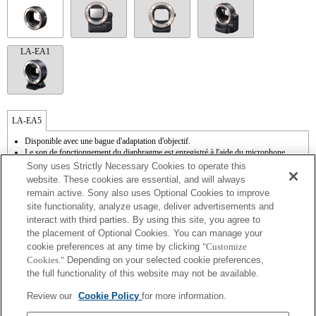
LA-EA1
LA-EA5
Disponible avec une bague d'adaptation d'objectif.
Le son de fonctionnement du diaphragme est enregistré à l'aide du microphone
interne.
Sony uses Strictly Necessary Cookies to operate this
Outside the A (Aperture priority), S (Shutter priority), and M (Manual) modes, the
website. These cookies are essential, and will always
shutter speed and the aperture can not be adjusted during the movie recording.
remain active. Sony also uses Optional Cookies to improve
La fonction [Comp. objectif ] (Compensation de l'objectif) n'est pas opérationnelle.
site functionality, analyze usage, deliver advertisements and
Si vous fixez l'objectif à monture A à l'aide de l'adaptateur, la fonction d'aide à la mise
interact with third parties. By using this site, you agree to
au point manuelle ne fonctionne pas automatiquement lorsque vous tournez la bague
de mise au point. Vous pouvez agrandir l'image en sélectionnant la fonction [Loupe
the placement of Optional Cookies. You can manage your
mise pt] ou [Aide MF] sur n'importe quelle touche de "Réglag. touche perso".
cookie preferences at any time by clicking
"Customize
L'obturateur tactile ne fonctionne pas.
Cookies."
Depending on your selected cookie preferences,
La correction de tremblement est disponible sur les 3 axes (Tangage/Lacet/Roulis)
the full functionality of this website may not be available.
avec la technologie SteadyShot INSIDE.
Bien qu’il soit possible d’effectuer la mise au point automatique, il est parfois
Review our
Cookie Policy
for more information.
difficile de faire le point sur un sujet avec cette fonction lorsque vous photographiez
des scènes sombres, ou lorsqu’un sujet est situé dans les coins de l’écran ou qu’il est