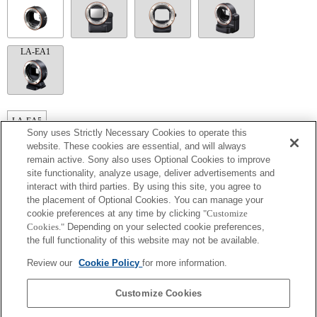
LA-EA1
LA-EA5
Sony uses Strictly Necessary Cookies to operate this
Mit Objektivadapter erhältlich.
website. These cookies are essential, and will always
Mit dem internen Mikrofon wird das Blendengeräusch mit aufgezeichnet.
remain active. Sony also uses Optional Cookies to improve
Outside the A (Aperture priority), S (Shutter priority), and M (Manual) modes, the
site functionality, analyze usage, deliver advertisements and
shutter speed and the aperture can not be adjusted during the movie recording.
interact with third parties. By using this site, you agree to
Der Bildwinkel wird auf das APS-C-Format begrenzt.
Wenn Sie das A-Mount-Objektiv mit dem Objektivadapter anbringen, wird die MF-
the placement of Optional Cookies. You can manage your
Unterstützung nicht automatisch aktiv, wenn Sie den Fokussierring drehen. Sie
cookie preferences at any time by clicking
"Customize
können das Bild vergrößern, indem Sie die Funktion "Fokusvergrößerung" oder
Cookies."
Depending on your selected cookie preferences,
"MF-Unterstützung" in den "Key-Benutzereinstlg." einer Taste zuweisen.
the full functionality of this website may not be available.
Touch-Auslöser funktioniert nicht.
Obwohl Sie Autofokussierung durchführen können, ist es manchmal schwierig, mit
Review our
Cookie Policy
for more information.
dieser Funktion auf ein Motiv zu fokussieren, wenn Sie dunkle Szenen aufnehmen
oder das Motiv sich an den Ecken des Bildschirms befindet oder deutlich unscharf
ist.
Customize Cookies