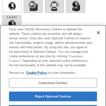
LA-EA1
Sony uses Strictly Necessary Cookies to operate this
website. These cookies are essential, and will always
remain active. Sony also uses Optional Cookies to improve
LA-EA5
site functionality, analyze usage, deliver advertisements and
interact with third parties. By using this site, you agree to
Disponible avec une bague d'adaptation d'objectif.
Le son de fonctionnement du diaphragme est enregistré à l'aide du microphone
the placement of Optional Cookies. You can manage your
interne.
cookie preferences at any time by clicking
"Customize
Outside the A (Aperture priority), S (Shutter priority), and M (Manual) modes, the
Cookies."
Depending on your selected cookie preferences,
shutter speed and the aperture can not be adjusted during the movie recording.
the full functionality of this website may not be available.
Si vous fixez l'objectif à monture A à l'aide de l'adaptateur, la fonction d'aide à la mise
au point manuelle ne fonctionne pas automatiquement lorsque vous tournez la bague
Review our
Cookie Policy
for more information.
de mise au point. Vous pouvez agrandir l'image en sélectionnant la fonction [Loupe
mise pt] ou [Aide MF] sur n'importe quelle touche de "Réglag. touche perso".
L'obturateur tactile ne fonctionne pas.
Customize Cookies
Reject Optional Cookies