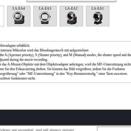
LA-EA4
LA-EA3
LA-EA2
LA-EA1
ktivadapter erhältlich.
internen Mikrofon wird das Blendengeräusch mit aufgezeichnet.
the A (Aperture priority), S (Shutter priority), and M (Manual) modes, the shutter speed and th
djusted during the movie recording.
 das A-Mount-Objektiv mit dem Objektivadapter anbringen, wird die MF-Unterstützung nicht
enn Sie den Fokussierring drehen. Sie können das Bild vergrößern, indem Sie die Funktion
rgrößerung" oder "MF-Unterstützung" in den "Key-Benutzereinstlg." einer Taste zuweisen.
slöser funktioniert nicht.
okies are essential, and will always remain