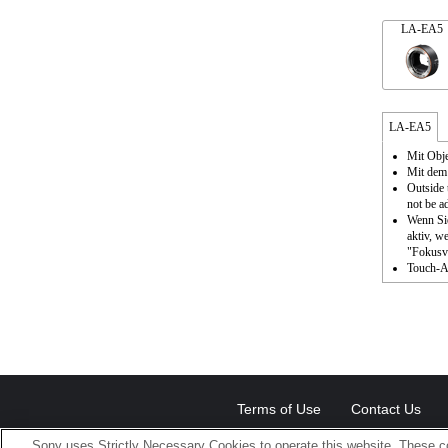
LA-EA5
LA-EA5
Mit Obje
Mit dem 
Outside 
not be a
Wenn Sie
aktiv, w
"Fokusve
Touch-Au
Terms of Use
Contact Us
Sony uses Strictly Necessary Cookies to operate this website. These co