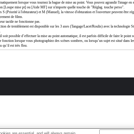
matiquement lorsque vous tournez la bague de mise au point. Vous pouvez agrandir l'image en s
ion [Loupe mise pt] ou [Aide MF] sur n'importe quelle touche de "Réglag. touche perso".
 S (Priorité à l'obturateur) et M (Manuel), la vitesse d'obturation et l'ouverture peuvent être ré
trement de films.
eur tactile ne fonctionne pas.
ction de tremblement est disponible sur les 3 axes (Tangage/Lacet/Roulis) avec la technologie 
.
l soit possible d’effectuer la mise au point automatique, il est parfois difficile de faire le point s
te fonction lorsque vous photographiez des scènes sombres, ou lorsqu’un sujet est situé dans le
u qu’il est très flou.
okies are essential, and will always remain