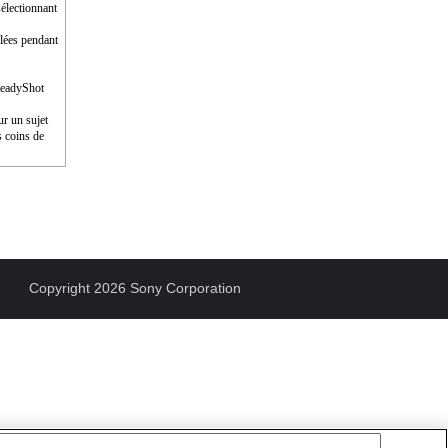
électionnant
glées pendant
SteadyShot
ur un sujet
s coins de
Copyright 2026 Sony Corporation