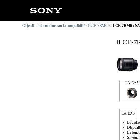
Objectif - Informations sur la compatibilité : ILCE-7RM6
ILCE-7RM6 : SAL5
ILCE-7R
LA-EA5
LA-EA5
Le cadre 
Disponib
La fonct
Si vous f