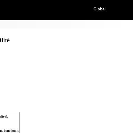
Global
lité
alisé).
e ne fonctionne