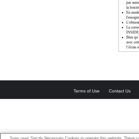
pas auto
la fonct
En modes
l'enregis
L'obturat
La corre
INSIDE
Bien qu’i
avec cet
l’écran o
Terms of Use
Contact Us
Sony uses Strictly Necessary Cookies to operate this website. These co