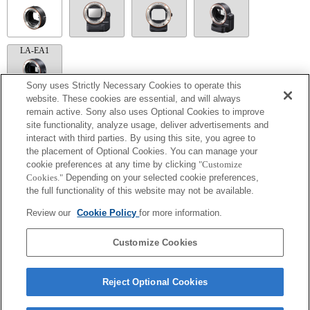
LA-EA1
Sony uses Strictly Necessary Cookies to operate this
website. These cookies are essential, and will always
remain active. Sony also uses Optional Cookies to improve
LA-EA5
site functionality, analyze usage, deliver advertisements and
interact with third parties. By using this site, you agree to
Mit Objektivadapter erhältlich.
Mit dem internen Mikrofon wird das Blendengeräusch mit aufgezeichnet.
the placement of Optional Cookies. You can manage your
Outside the A (Aperture priority), S (Shutter priority), and M (Manual) modes, the
cookie preferences at any time by clicking
"Customize
shutter speed and the aperture can not be adjusted during the movie recording.
Cookies."
Depending on your selected cookie preferences,
Der Bildwinkel wird auf das APS-C-Format begrenzt.
the full functionality of this website may not be available.
Wenn Sie das A-Mount-Objektiv mit dem Objektivadapter anbringen, wird die MF-
Unterstützung nicht automatisch aktiv, wenn Sie den Fokussierring drehen. Sie
Review our
Cookie Policy
for more information.
können das Bild vergrößern, indem Sie die Funktion "Fokusvergrößerung" oder
"MF-Unterstützung" in den "Key-Benutzereinstlg." einer Taste zuweisen.
Touch-Auslöser funktioniert nicht.
Customize Cookies
Reject Optional Cookies