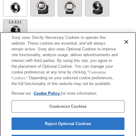
LA-EA1
Sony uses Strictly Necessary Cookies to operate this
website. These cookies are essential, and will always
remain active. Sony also uses Optional Cookies to improve
LA-EA5
site functionality, analyze usage, deliver advertisements and
interact with third parties. By using this site, you agree to
Disponible avec une bague d'adaptation d'objectif.
Le son de fonctionnement du diaphragme est enregistré à l'aide du microphone
the placement of Optional Cookies. You can manage your
interne.
cookie preferences at any time by clicking
"Customize
Outside the A (Aperture priority), S (Shutter priority), and M (Manual) modes, the
Cookies."
Depending on your selected cookie preferences,
shutter speed and the aperture can not be adjusted during the movie recording.
the full functionality of this website may not be available.
Si vous fixez l'objectif à monture A à l'aide de l'adaptateur, la fonction d'aide à la mise
au point manuelle ne fonctionne pas automatiquement lorsque vous tournez la bague
Review our
Cookie Policy
for more information.
de mise au point. Vous pouvez agrandir l'image en sélectionnant la fonction [Loupe
mise pt] ou [Aide MF] sur n'importe quelle touche de "Réglag. touche perso".
L'obturateur tactile ne fonctionne pas.
Customize Cookies
Reject Optional Cookies