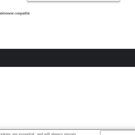
tièrement compatible
okies are essential, and will always remain