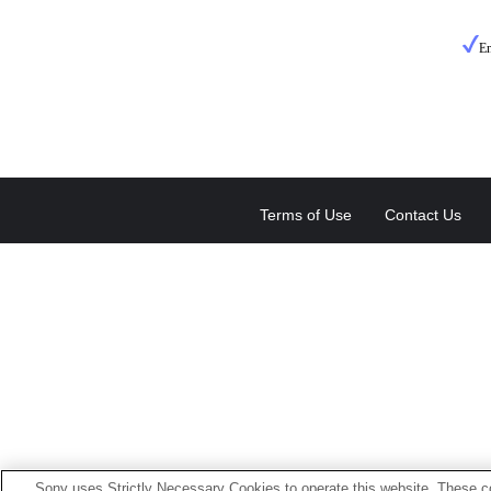
En
Terms of Use
Contact Us
Sony uses Strictly Necessary Cookies to operate this website. These co