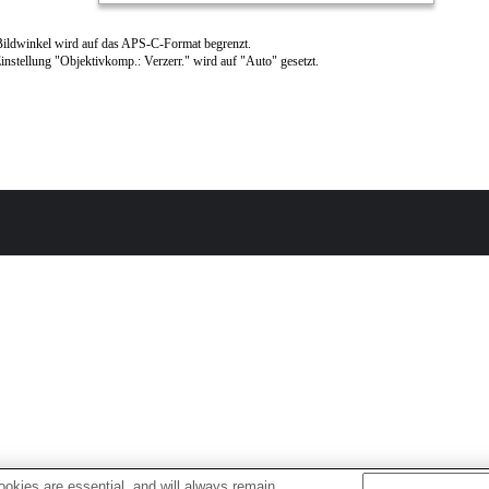
ildwinkel wird auf das APS-C-Format begrenzt.
instellung "Objektivkomp.: Verzerr." wird auf "Auto" gesetzt.
okies are essential, and will always remain