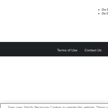
Der B
Die E
Terms of Use
Contact Us
Sony uses Strictly Necessary Cookies to operate this website. These co