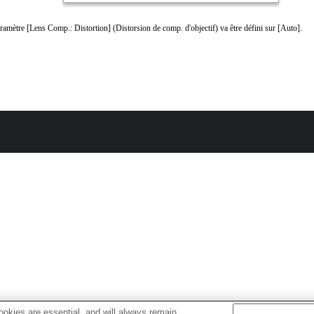
ramètre [Lens Comp.: Distortion] (Distorsion de comp. d'objectif) va être défini sur [Auto].
okies are essential, and will always remain