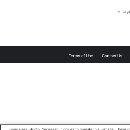
Le pa
Terms of Use
Contact Us
Sony uses Strictly Necessary Cookies to operate this website. These co