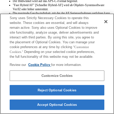
Der Bildwinkel wird auf das APS-C-Format begrenzt.
"Fast Hybrid AF" [Schneller Hybrid-AF] wird ab Objektiv-Systemsoftware
Ver.02 oder höher unterstützt.
Die maximale Geschwindigkeit, mit der der AF Serienaufnahmen verfolgen kann,
beträgt 15 Bilder pro Sekunde.
Sony uses Strictly Necessary Cookies to operate this
website. These cookies are essential, and will always
remain active. Sony also uses Optional Cookies to improve
site functionality, analyze usage, deliver advertisements and
interact with third parties. By using this site, you agree to
the placement of Optional Cookies. You can manage your
cookie preferences at any time by clicking
"Customize
Terms of Use
Contact Us
Cookies."
Depending on your selected cookie preferences,
Copyright 2026 Sony Corporation
the full functionality of this website may not be available.
Review our
Cookie Policy
for more information.
Customize Cookies
Reject Optional Cookies
Accept Optional Cookies