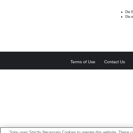
Die E
Die m
Terms of Use
Contact Us
Sony uses Strictly Necessary Cookies to operate this website. These co