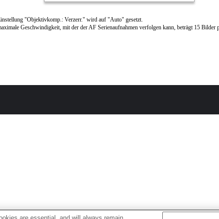
instellung "Objektivkomp.: Verzerr." wird auf "Auto" gesetzt.
aximale Geschwindigkeit, mit der der AF Serienaufnahmen verfolgen kann, beträgt 15 Bilder 
okies are essential, and will always remain