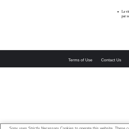
La vi
par s
Terms of Use
Contact Us
Sony uses Strictly Necessary Cookies to operate this website. These co