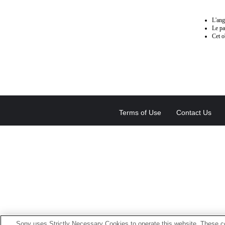
L'ang
Le pa
Cet o
Terms of Use
Contact Us
Sony uses Strictly Necessary Cookies to operate this website. These co