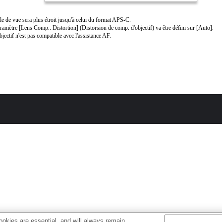
le de vue sera plus étroit jusqu'à celui du format APS-C.
ramètre [Lens Comp.: Distortion] (Distorsion de comp. d'objectif) va être défini sur [Auto].
bjectif n'est pas compatible avec l'assistance AF.
okies are essential, and will always remain