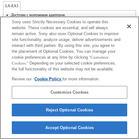
LA-EA5
Доступно с монтажным адаптером.
Звук работы диафрагмы записывается на внутренний микрофон.
Sony uses Strictly Necessary Cookies to operate this
Outside the A (Aperture priority), S (Shutter priority), and M (Manual) modes, the
website. These cookies are essential, and will always
shutter speed and the aperture can not be adjusted during the movie recording.
remain active. Sony also uses Optional Cookies to improve
Функция [Lens Comp] (Компенсация для объектива) не работает.
site functionality, analyze usage, deliver advertisements and
Если установить объектив с байонетом A, используя адаптер, функция "MF
assist" [Помощь при ручной фокусировке] не будет срабатывать автоматически
interact with third parties. By using this site, you agree to
при поворачивании кольца фокусировки. Для увеличения изображения
the placement of Optional Cookies. You can manage your
назначьте функцию "Focus Magnifier" [Увеличитель фокусировки] или "MF
cookie preferences at any time by clicking
"Customize
Assist" [Помощь при ручной фокусировке] любой клавише в меню "Custom
Cookies."
Depending on your selected cookie preferences,
Key Settings" [Настройки пользовательских кнопок].
the full functionality of this website may not be available.
Функция Touch Shutter [Съемка при касании] не работает.
Несмотря на то, что вы можете выполнять автофокусировку, иногда бывает
Review our
Cookie Policy
for more information.
трудно сфокусироваться на объекте с помощью данной функции во время
съемки темных сцен или в случае, когда объект расположен в углу экрана или
находится существенно не в фокусе.
Customize Cookies
Reject Optional Cookies
Terms of Use
Contact Us
Accept Optional Cookies
Copyright 2026 Sony Corporation