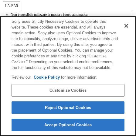
LA-EA5
Non è possibile utilizzare la messa a fuoco automatica.
Disponibile con il supporto per il montaggio.
Sony uses Strictly Necessary Cookies to operate this
SteadyShot non supportata.
website. These cookies are essential, and will always
I rumori dovuti al funzionamento del diaframma vengono registrati dal microfono
remain active. Sony also uses Optional Cookies to improve
interno.
site functionality, analyze usage, deliver advertisements and
Outside the A (Aperture priority), S (Shutter priority), and M (Manual) modes, the
shutter speed and the aperture can not be adjusted during the movie recording.
interact with third parties. By using this site, you agree to
La funzione [Lens Comp] (Lens Compensation) non funziona.
the placement of Optional Cookies. You can manage your
Durante le riprese video, è possibile registrare il rumore di funzionamento
cookie preferences at any time by clicking
"Customize
dell'obiettivo, ad esempio quando si fa zoom o si mette a fuoco.
Cookies."
Depending on your selected cookie preferences,
La regolazione automatica del diaframma non è disponibile in modalità Video.
the full functionality of this website may not be available.
La modifica del diaframma durante la registrazione può generare del rumore o
rendere lo schermo più luminoso durante l'uso.
Review our
Cookie Policy
for more information.
Customize Cookies
Reject Optional Cookies
Terms of Use
Contact Us
Copyright 2026 Sony Corporation
Accept Optional Cookies