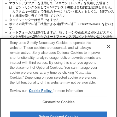
マウントアダプターを使用して「Aマウントレンズ」を装着した場合に
は、ピントリングを回してもMFアシスト機能は自動的には起動しません。
「カスタムキー設定」で任意のキーに「ピント拡大」もしくは「MFアシス
ト」機能を割り当てて使用してください
タッチシャッターは使用できません。
ボディ内蔵手ブレ補正機能による3軸手ブレ補正（Pitch/Yaw/Roll）を行いま
す。
オートフォーカスは動作しますが、暗いシーンや画面周辺部および大きく
ピントが外れた状態からのオートフォーカスではピントが合いにくい場合
があります
Sony uses Strictly Necessary Cookies to operate this
website. These cookies are essential, and will always
remain active. Sony also uses Optional Cookies to improve
site functionality, analyze usage, deliver advertisements and
interact with third parties. By using this site, you agree to
the placement of Optional Cookies. You can manage your
プレスリリース
cookie preferences at any time by clicking
"Customize
Cookies."
Depending on your selected cookie preferences,
ご利用条件
the full functionality of this website may not be available.
環境情報
Review our
Cookie Policy
for more information.
プライバシーポリシー
Customize Cookies
クッキーポリシー
Reject Optional Cookies