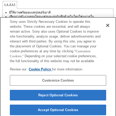
LA-EA5
มีใช้งานพร้อมอะแดปเตอร์เมาส์
เสียงการทำงานของไดอะเฟรมจะถูกบันทึกด้วยไมโครโฟนภายใน
นอกเหนือจากโหมด A (กำหนดค่าช่องรับแสง), S (กำหนดความเร็วชัตเตอร์),
Sony uses Strictly Necessary Cookies to operate this
และ M (แมนนวล) แล้ว คุณไม่สามารถปรับช่องรับแสงในระหว่างการบันทึกภาพ
website. These cookies are essential, and will always
เคลื่อนไหวได้
remain active. Sony also uses Optional Cookies to improve
ฟังก์ชัน [Lens Comp] (การชดเชยเลนส์) ไม่ทำงาน
site functionality, analyze usage, deliver advertisements and
ความสว่างของภาพอาจไม่สม่ำเสมอ ขึ้นอยู่กับสภาวะของการถ่ายภาพ
interact with third parties. By using this site, you agree to
ถ้าคุณติดตั้ง [เลนส์ A-mount] โดยใช้อะแดปเตอร์เมาส์, ฟังก์ชัน assist MF จะไม่
ทำงานโดยอัตโนมัติเมื่อคุณหมุนวงแหวนปรับโฟกัส คุณสามารถขยายภาพด้วย
the placement of Optional Cookies. You can manage your
การเลือกฟังก์ชัน [การขยายโฟกัส] หรือ [assist MF] ให้กับปุ่มใด ๆ ใน "การตั้งค่า
cookie preferences at any time by clicking
"Customize
ปุ่มแบบกำหนดเอง"
Cookies."
Depending on your selected cookie preferences,
ชัตเตอร์แบบสัมผัสไม่ทำงาน
the full functionality of this website may not be available.
สวิตช์การชดเชยการสั่นแบบ 3 แกน (ก้มเงย/หันซ้ายขวา/เอียงซ้ายขวา) มีให้ใช้
งานได้โดย SteadyShot INSIDE
Review our
Cookie Policy
for more information.
แม้ว่าคุณจะสามารถทำการปรับโฟกัสอัตโนมัติได้ แต่บางครั้งก็อาจโฟกัสที่วัตถุ
โดยใช้ฟังก์ชั่นนี้ได้ยากเมื่อคุณกำลังถ่ายฉากที่มืดหรือเมื่อวัตถุอยู่ที่บริเวณมุม
ภาพหรืออยู่นอกโฟกัสอย่างมาก
Customize Cookies
Reject Optional Cookies
Accept Optional Cookies
Terms of Use
Contact Us
Copyright 2026 Sony Corporation