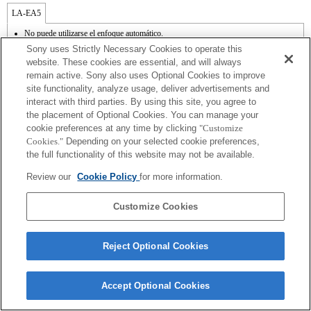
LA-EA5
No puede utilizarse el enfoque automático.
Disponible con un adaptador de monturas
Sony uses Strictly Necessary Cookies to operate this
El sonido de control del diafragma se graba con el micrófono interno.
website. These cookies are essential, and will always
Outside the A (Aperture priority), S (Shutter priority), and M (Manual) modes, the
remain active. Sony also uses Optional Cookies to improve
shutter speed and the aperture can not be adjusted during the movie recording.
site functionality, analyze usage, deliver advertisements and
La función [Lens Comp] (Compensación de objetivos) no funciona.
En función de las condiciones de grabación, el brillo de la imagen puede no ser
interact with third parties. By using this site, you agree to
uniforme. Cambia la función [Front Curtain Shutter/Obturador de cortinilla frontal] a
the placement of Optional Cookies. You can manage your
[Off/Apagado].
cookie preferences at any time by clicking
"Customize
Si acoplas la [lente del tipo A-mount] usando un Adaptador Mount, la función de
Cookies."
Depending on your selected cookie preferences,
ayuda MF no funciona automáticamente cuando giras el anillo del foco. Puedes
the full functionality of this website may not be available.
agrandar la imagen seleccionando la función [Focus Magnifier/Lupa de foco] o la
función [MF Assist/Ayuda MF] a cualquier tecla en las "opciones personalizadas".
Review our
Cookie Policy
for more information.
La compensación de vibración está disponible con 3 ejes (Alabeo/Cabeceo/Guiñada)
con SteadyShot INSIDE.
Customize Cookies
Reject Optional Cookies
Terms of Use
Contact Us
Copyright 2026 Sony Corporation
Accept Optional Cookies