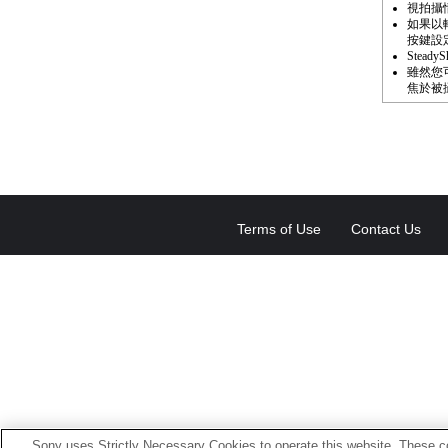
視拍攝
如果以
按鍵設
Stead
雖然您
焦於被
Terms of Use
Contact Us
Sony uses Strictly Necessary Cookies to operate this website. These co