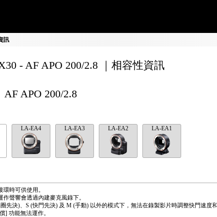
性資訊
X30 - AF APO 200/2.8 ｜相容性資訊
AF APO 200/2.8
LA-EA4
LA-EA3
LA-EA2
LA-EA1
接環時可供使用。
運作聲響會透過內建麥克風錄下。
(光圈先決)、S (快門先決) 及 M (手動) 以外的模式下，無法在錄製影片時調整快門速度
償] 功能無法運作。