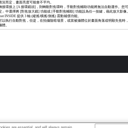
情況而定，畫面亮度可能會不平均。
轉接環接上 [A 接環鏡頭]，則轉動對焦環時，手動對焦輔助功能將無法自動運作。您
定」中選擇將 [對焦放大鏡] 功能或 [手動對焦輔助] 功能設為任一按鍵，藉此放大影像
yShot INSIDE 提供 3 軸 (縱搖/橫搖/側搖) 震動補償功能。
可以執行自動對焦，但是，在拍攝陰暗場景，或當被攝體位於畫面角落或明顯失焦時
攝體。
okies are essential, and will always remain