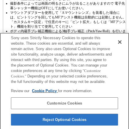
撮影条件によっては画面の明るさにムラが出ることがありますので 電子先
幕シャッター機能はOFFにしてお使いください。
マウントアダプターを使用して「Aマウントレンズ」を装着した場合に
は、ピントリングを回してもMFアシスト機能は自動的には起動しません。
「カスタムキー設定」で任意のキーに「ピント拡大」もしくは「MFアシス
ト」機能を割り当てて使用してください
ボディ内蔵手ブレ補正機能による3軸手ブレ補正（Pitch/Yaw/Roll）を行いま
す。
Sony uses Strictly Necessary Cookies to operate this
website. These cookies are essential, and will always
remain active. Sony also uses Optional Cookies to improve
site functionality, analyze usage, deliver advertisements and
interact with third parties. By using this site, you agree to
the placement of Optional Cookies. You can manage your
プレスリリース
cookie preferences at any time by clicking
"Customize
Cookies."
Depending on your selected cookie preferences,
ご利用条件
the full functionality of this website may not be available.
環境情報
Review our
Cookie Policy
for more information.
プライバシーポリシー
Customize Cookies
クッキーポリシー
Reject Optional Cookies